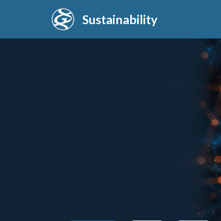
Sustainability