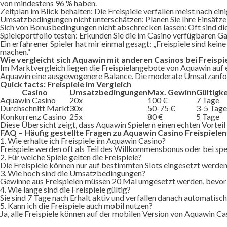
von mindestens 96 % haben.
Zeitplan im Blick behalten: Die Freispiele verfallen meist nach ein
Umsatzbedingungen nicht unterschätzen: Planen Sie Ihre Einsätze 
Sich von Bonusbedingungen nicht abschrecken lassen: Oft sind die
Spieleportfolio testen: Erkunden Sie die im Casino verfügbaren 
Ein erfahrener Spieler hat mir einmal gesagt: „Freispiele sind kei
machen.“
Wie vergleicht sich Aquawin mit anderen Casinos bei Freispi
Im Marktvergleich liegen die Freispielangebote von Aquawin auf 
Aquawin eine ausgewogenere Balance. Die moderate Umsatzanforder
Quick facts: Freispiele im Vergleich
Casino
Umsatzbedingungen
Max. Gewinn
Gültigke
Aquawin Casino
20x
100 €
7 Tage
Durchschnitt Markt
30x
50-75 €
3-5 Tage
Konkurrenz Casino
25x
80 €
5 Tage
Diese Übersicht zeigt, dass Aquawin Spielern einen echten Vorteil 
FAQ – Häufig gestellte Fragen zu Aquawin Casino Freispielen
1. Wie erhalte ich Freispiele im Aquawin Casino?
Freispiele werden oft als Teil des Willkommensbonus oder bei spe
2. Für welche Spiele gelten die Freispiele?
Die Freispiele können nur auf bestimmten Slots eingesetzt werden
3. Wie hoch sind die Umsatzbedingungen?
Gewinne aus Freispielen müssen 20 Mal umgesetzt werden, bevor s
4. Wie lange sind die Freispiele gültig?
Sie sind 7 Tage nach Erhalt aktiv und verfallen danach automatisch
5. Kann ich die Freispiele auch mobil nutzen?
Ja, alle Freispiele können auf der mobilen Version von Aquawin C