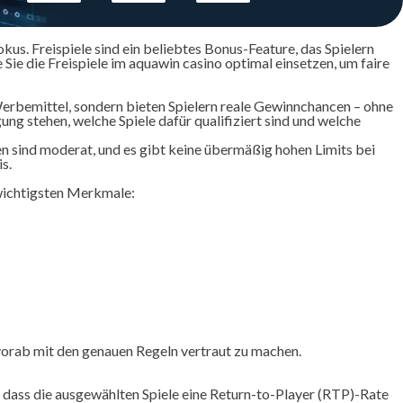
us. Freispiele sind ein beliebtes Bonus-Feature, das Spielern
 Sie die Freispiele im
aquawin casino
optimal einsetzen, um faire
 Werbemittel, sondern bieten Spielern reale Gewinnchancen – ohne
ügung stehen, welche Spiele dafür qualifiziert sind und welche
en sind moderat, und es gibt keine übermäßig hohen Limits bei
s.
wichtigsten Merkmale:
vorab mit den genauen Regeln vertraut zu machen.
f, dass die ausgewählten Spiele eine Return-to-Player (RTP)-Rate