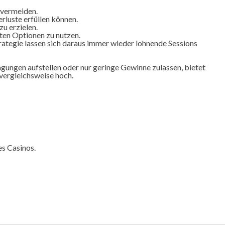
u vermeiden.
rluste erfüllen können.
u erzielen.
ten Optionen zu nutzen.
trategie lassen sich daraus immer wieder lohnende Sessions
ungen aufstellen oder nur geringe Gewinne zulassen, bietet
vergleichsweise hoch.
es Casinos.