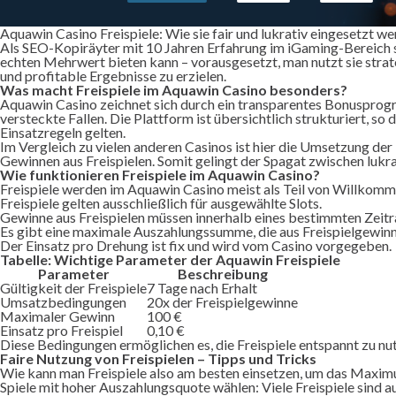
Aquawin Casino Freispiele: Wie sie fair und lukrativ eingesetzt w
Als SEO-Kopiräyter mit 10 Jahren Erfahrung im iGaming-Bereich st
echten Mehrwert bieten kann – vorausgesetzt, man nutzt sie strateg
und profitable Ergebnisse zu erzielen.
Was macht Freispiele im Aquawin Casino besonders?
Aquawin Casino zeichnet sich durch ein transparentes Bonusprogra
versteckte Fallen. Die Plattform ist übersichtlich strukturiert, so 
Einsatzregeln gelten.
Im Vergleich zu vielen anderen Casinos ist hier die Umsetzung de
Gewinnen aus Freispielen. Somit gelingt der Spagat zwischen lukra
Wie funktionieren Freispiele im Aquawin Casino?
Freispiele werden im Aquawin Casino meist als Teil von Willko
Freispiele gelten ausschließlich für ausgewählte Slots.
Gewinne aus Freispielen müssen innerhalb eines bestimmten Zei
Es gibt eine maximale Auszahlungssumme, die aus Freispielgewinn
Der Einsatz pro Drehung ist fix und wird vom Casino vorgegeben.
Tabelle: Wichtige Parameter der Aquawin Freispiele
Parameter
Beschreibung
Gültigkeit der Freispiele
7 Tage nach Erhalt
Umsatzbedingungen
20x der Freispielgewinne
Maximaler Gewinn
100 €
Einsatz pro Freispiel
0,10 €
Diese Bedingungen ermöglichen es, die Freispiele entspannt zu nu
Faire Nutzung von Freispielen – Tipps und Tricks
Wie kann man Freispiele also am besten einsetzen, um das Maxim
Spiele mit hoher Auszahlungsquote wählen: Viele Freispiele sind a