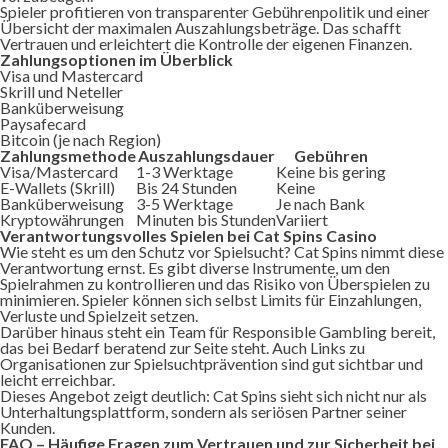
Spieler profitieren von transparenter Gebührenpolitik und einer
Übersicht der maximalen Auszahlungsbeträge. Das schafft
Vertrauen und erleichtert die Kontrolle der eigenen Finanzen.
Zahlungsoptionen im Überblick
Visa und Mastercard
Skrill und Neteller
Banküberweisung
Paysafecard
Bitcoin (je nach Region)
Zahlungsmethode
Auszahlungsdauer
Gebühren
Visa/Mastercard
1-3 Werktage
Keine bis gering
E-Wallets (Skrill)
Bis 24 Stunden
Keine
Banküberweisung
3-5 Werktage
Je nach Bank
Kryptowährungen
Minuten bis Stunden
Variiert
Verantwortungsvolles Spielen bei Cat Spins Casino
Wie steht es um den Schutz vor Spielsucht? Cat Spins nimmt diese
Verantwortung ernst. Es gibt diverse Instrumente, um den
Spielrahmen zu kontrollieren und das Risiko von Überspielen zu
minimieren. Spieler können sich selbst Limits für Einzahlungen,
Verluste und Spielzeit setzen.
Darüber hinaus steht ein Team für Responsible Gambling bereit,
das bei Bedarf beratend zur Seite steht. Auch Links zu
Organisationen zur Spielsuchtprävention sind gut sichtbar und
leicht erreichbar.
Dieses Angebot zeigt deutlich: Cat Spins sieht sich nicht nur als
Unterhaltungsplattform, sondern als seriösen Partner seiner
Kunden.
FAQ – Häufige Fragen zum Vertrauen und zur Sicherheit bei