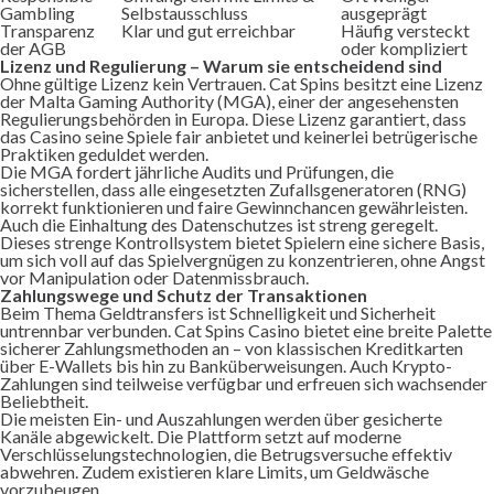
Gambling
Selbstausschluss
ausgeprägt
Transparenz
Klar und gut erreichbar
Häufig versteckt
der AGB
oder kompliziert
Lizenz und Regulierung – Warum sie entscheidend sind
Ohne gültige Lizenz kein Vertrauen. Cat Spins besitzt eine Lizenz
der Malta Gaming Authority (MGA), einer der angesehensten
Regulierungsbehörden in Europa. Diese Lizenz garantiert, dass
das Casino seine Spiele fair anbietet und keinerlei betrügerische
Praktiken geduldet werden.
Die MGA fordert jährliche Audits und Prüfungen, die
sicherstellen, dass alle eingesetzten Zufallsgeneratoren (RNG)
korrekt funktionieren und faire Gewinnchancen gewährleisten.
Auch die Einhaltung des Datenschutzes ist streng geregelt.
Dieses strenge Kontrollsystem bietet Spielern eine sichere Basis,
um sich voll auf das Spielvergnügen zu konzentrieren, ohne Angst
vor Manipulation oder Datenmissbrauch.
Zahlungswege und Schutz der Transaktionen
Beim Thema Geldtransfers ist Schnelligkeit und Sicherheit
untrennbar verbunden. Cat Spins Casino bietet eine breite Palette
sicherer Zahlungsmethoden an – von klassischen Kreditkarten
über E-Wallets bis hin zu Banküberweisungen. Auch Krypto-
Zahlungen sind teilweise verfügbar und erfreuen sich wachsender
Beliebtheit.
Die meisten Ein- und Auszahlungen werden über gesicherte
Kanäle abgewickelt. Die Plattform setzt auf moderne
Verschlüsselungstechnologien, die Betrugsversuche effektiv
abwehren. Zudem existieren klare Limits, um Geldwäsche
vorzubeugen.