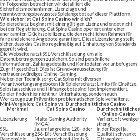
Im Folgenden betrachten wir detailliert die
Sicherheitsmechanismen, Lizenzlage und
verantwortungsbewusstes Spielangebot auf dieser Plattform.
Wie sicher ist Cat Spins Casino wirklich?
Spielerschutz beginnt mit einer gültigen Lizenz und endet nicht
bei der Registrierung. Cat Spins Casino operiert unter einer
anerkannten Glücksspiellizenz, die den rechtlichen Rahmen für
faire und sichere Angebote garantiert. Diese Lizenzierung stellt
sicher, dass das Casino regelmäßig auf Einhaltung von Standards
geprüft wird.
Die Webseite nutzt SSL-Verschlüsselung, um alle
Datenübertragungen zu sichern. So sind persönliche
Informationen, Zahlungsdetails und Kontodaten vor unbefugtem
Zugriff geschützt. Dies ist Grundvoraussetzung für
vertrauenswürdiges Online-Gaming.
Neben der Technik sorgt Cat Spins mit diversen
Verantwortungsangeboten für Spielerschutz: Limits für Einsätze,
Selbstausschluss und Hilfsangebote sind fest implementiert.
Spieler finden hier nicht nur Unterhaltung, sondern auch
Werkzeuge zur Prävention problematischen Spielverhaltens.
Mini-Vergleich: Cat Spins vs. Durchschnittliches Casino
Merkmal
Cat Spins Casino
Durchschnittliches
Online-Casino
Lizenzierung
Malta Gaming Authority
Variiert, oft weniger
(MGA)
streng
SSL-
Ja, umfangreiche 128- oder
In der Regel ja,
Verschlüsselung
256-Bit-Verschlüsselung
Qualität schwankt
Responsible
Umfangreich mit Limits &
Oft weniger