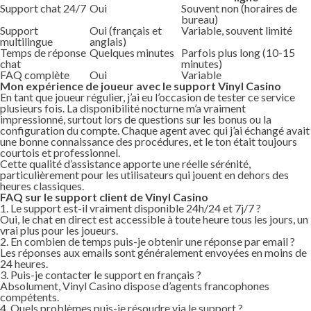
Support chat 24/7
Oui
Souvent non (horaires de
bureau)
Support
Oui (français et
Variable, souvent limité
multilingue
anglais)
Temps de réponse
Quelques minutes
Parfois plus long (10-15
chat
minutes)
FAQ complète
Oui
Variable
Mon expérience de joueur avec le support Vinyl Casino
En tant que joueur régulier, j’ai eu l’occasion de tester ce service
plusieurs fois. La disponibilité nocturne m’a vraiment
impressionné, surtout lors de questions sur les bonus ou la
configuration du compte. Chaque agent avec qui j’ai échangé avait
une bonne connaissance des procédures, et le ton était toujours
courtois et professionnel.
Cette qualité d’assistance apporte une réelle sérénité,
particulièrement pour les utilisateurs qui jouent en dehors des
heures classiques.
FAQ sur le support client de Vinyl Casino
1. Le support est-il vraiment disponible 24h/24 et 7j/7 ?
Oui, le chat en direct est accessible à toute heure tous les jours, un
vrai plus pour les joueurs.
2. En combien de temps puis-je obtenir une réponse par email ?
Les réponses aux emails sont généralement envoyées en moins de
24 heures.
3. Puis-je contacter le support en français ?
Absolument, Vinyl Casino dispose d’agents francophones
compétents.
4. Quels problèmes puis-je résoudre via le support ?