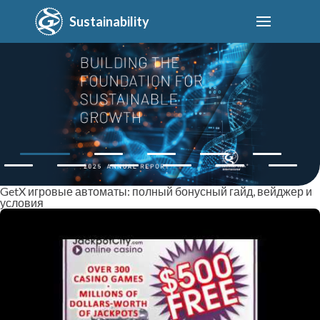
Sustainability
GetX игровые автоматы: полный бонусный гайд, вейджер и
условия