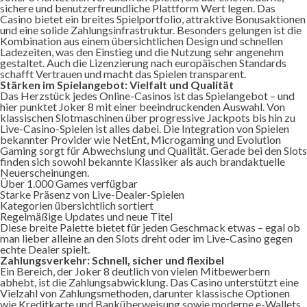
sichere und benutzerfreundliche Plattform Wert legen. Das
Casino bietet ein breites Spielportfolio, attraktive Bonusaktionen
und eine solide Zahlungsinfrastruktur. Besonders gelungen ist die
Kombination aus einem übersichtlichen Design und schnellen
Ladezeiten, was den Einstieg und die Nutzung sehr angenehm
gestaltet. Auch die Lizenzierung nach europäischen Standards
schafft Vertrauen und macht das Spielen transparent.
Stärken im Spielangebot: Vielfalt und Qualität
Das Herzstück jedes Online-Casinos ist das Spielangebot – und
hier punktet Joker 8 mit einer beeindruckenden Auswahl. Von
klassischen Slotmaschinen über progressive Jackpots bis hin zu
Live-Casino-Spielen ist alles dabei. Die Integration von Spielen
bekannter Provider wie NetEnt, Microgaming und Evolution
Gaming sorgt für Abwechslung und Qualität. Gerade bei den Slots
finden sich sowohl bekannte Klassiker als auch brandaktuelle
Neuerscheinungen.
Über 1.000 Games verfügbar
Starke Präsenz von Live-Dealer-Spielen
Kategorien übersichtlich sortiert
Regelmäßige Updates und neue Titel
Diese breite Palette bietet für jeden Geschmack etwas – egal ob
man lieber alleine an den Slots dreht oder im Live-Casino gegen
echte Dealer spielt.
Zahlungsverkehr: Schnell, sicher und flexibel
Ein Bereich, der Joker 8 deutlich von vielen Mitbewerbern
abhebt, ist die Zahlungsabwicklung. Das Casino unterstützt eine
Vielzahl von Zahlungsmethoden, darunter klassische Optionen
wie Kreditkarte und Banküberweisung sowie moderne e-Wallets