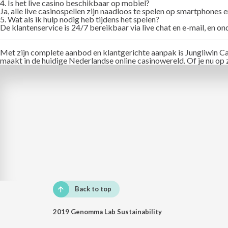
4. Is het live casino beschikbaar op mobiel?
Ja, alle live casinospellen zijn naadloos te spelen op smartphones e
5. Wat als ik hulp nodig heb tijdens het spelen?
De klantenservice is 24/7 bereikbaar via live chat en e-mail, en o
Met zijn complete aanbod en klantgerichte aanpak is Jungliwin C
maakt in de huidige Nederlandse online casinowereld. Of je nu op z
Back to top
2019 Genomma Lab Sustainability