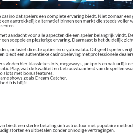
ne casino dat spelers een complete ervaring biedt. Niet zomaar een 
en aantrekkelijk alternatief binnen een markt die steeds voller 
renten.
met aandacht voor alle aspecten die een speler belangrijk vindt.
n soepele en plezierige ervaring. Daarnaast is het duidelijk zicht
, inclusief directe opties én cryptovaluta. Dit geeft spelers vrijhei
ol en biedt een authentieke casinobeleving met professionele deale
rs vinden hier klassieke slots, megaways, jackpots en natuurlijk 
tic Play, wat de kwaliteit en betrouwbaarheid van de spellen wa
eo slots met bonusfeatures.
n game shows zoals Dream Catcher.
d fris blijft.
in biedt een sterke betalingsinfrastructuur met populaire methode
dig storten en uitbetalen zonder onnodige vertragingen.