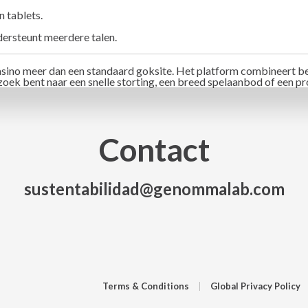
n tablets.
ndersteunt meerdere talen.
asino meer dan een standaard goksite. Het platform combineert b
oek bent naar een snelle storting, een breed spelaanbod of een pro
Contact
sustentabilidad@genommalab.com
Terms & Conditions
Global Privacy Policy