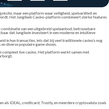
goksite, maar een platform waar veiligheid, spelvariëteit en
wordt. Het
Jungliwin Casino-platform
combineert sterke features
 De combinatie van een uitgebreid spelaanbod, betrouwbare
baar dat Jungliwin investeert in een moderne en intuïtieve
d in hun transacties, iets dat bij veel traditionele casino’s nog
rs en diverse populaire game shows.
een compleet live casino. Het platform werkt samen met
arborgt.
n als iDEAL, creditcard, Trustly, en meerdere cryptovaluta zoals