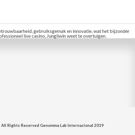
etrouwbaarheid, gebruiksgemak en innovatie, wat het bijzonder
fessioneel live casino, Jungliwin weet te overtuigen.
All Rights Reserved Genomma Lab Internacional 2019