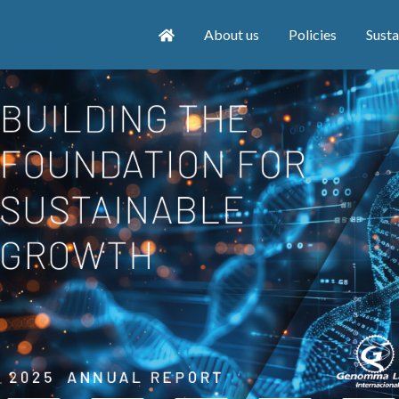
About us
Policies
Susta