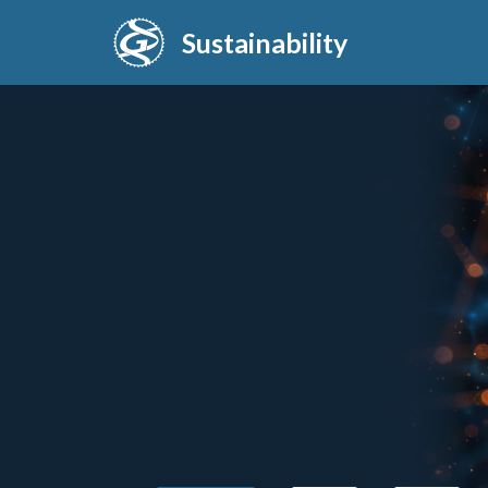
Sustainability