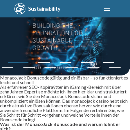
Sustainability
MonacoJack Bonuscode gültig und einlösbar – so funktioniert es
leicht und schnell
Als erfahrener SEO-Kopiraýtter im iGaming-Bereich mit über
zehn Jahren Expertise möchte ich Ihnen hier klar und strukturiert
erklären, wie Sie den MonacoJack Bonuscode sicher und
unkompliziert einlösen können. Das
monacojack casino
hebt sich
durch attraktive Bonusaktionen ebenso hervor wie durch eine
anwenderfreundliche Plattform. Im Folgenden erfahren Sie, wie
Sie Schritt für Schritt vorgehen und welche Vorteile Ihnen der
Bonuscode bringt.
Was ist der MonacoJack Bonuscode und warum lohnt er
sich?