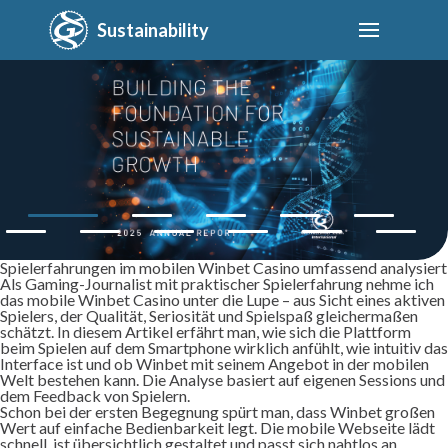
Sustainability
Spielerfahrungen im mobilen Winbet Casino umfassend analysiert
Als Gaming-Journalist mit praktischer Spielerfahrung nehme ich
das mobile Winbet Casino unter die Lupe – aus Sicht eines aktiven
Spielers, der Qualität, Seriosität und Spielspaß gleichermaßen
schätzt. In diesem Artikel erfährt man, wie sich die Plattform
beim Spielen auf dem Smartphone wirklich anfühlt, wie intuitiv das
Interface ist und ob Winbet mit seinem Angebot in der mobilen
Welt bestehen kann. Die Analyse basiert auf eigenen Sessions und
dem Feedback von Spielern.
Schon bei der ersten Begegnung spürt man, dass Winbet großen
Wert auf einfache Bedienbarkeit legt. Die mobile Webseite lädt
schnell, ist übersichtlich gestaltet und passt sich nahtlos an