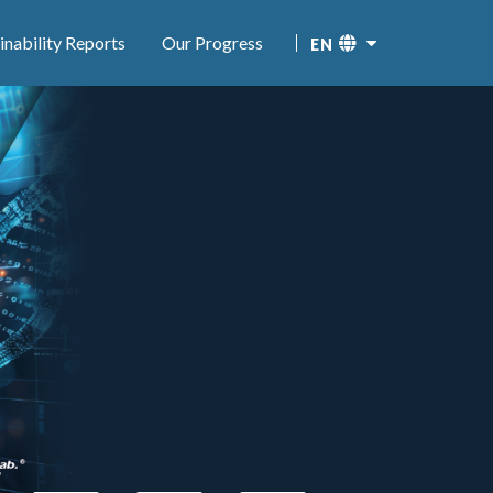
inability Reports
Our Progress
EN