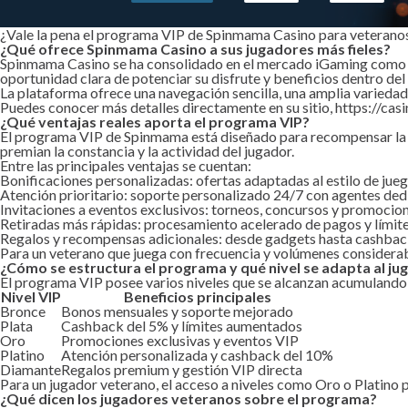
¿Vale la pena el programa VIP de Spinmama Casino para veterano
¿Qué ofrece Spinmama Casino a sus jugadores más fieles?
Spinmama Casino se ha consolidado en el mercado iGaming como una
oportunidad clara de potenciar su disfrute y beneficios dentro de
La plataforma ofrece una navegación sencilla, una amplia variedad 
Puedes conocer más detalles directamente en su sitio,
https://ca
¿Qué ventajas reales aporta el programa VIP?
El programa VIP de Spinmama está diseñado para recompensar la le
premian la constancia y la actividad del jugador.
Entre las principales ventajas se cuentan:
Bonificaciones personalizadas: ofertas adaptadas al estilo de jueg
Atención prioritario: soporte personalizado 24/7 con agentes dedi
Invitaciones a eventos exclusivos: torneos, concursos y promocio
Retiradas más rápidas: procesamiento acelerado de pagos y límites
Regalos y recompensas adicionales: desde gadgets hasta cashbac
Para un veterano que juega con frecuencia y volúmenes considerabl
¿Cómo se estructura el programa y qué nivel se adapta al j
El programa VIP posee varios niveles que se alcanzan acumulando p
Nivel VIP
Beneficios principales
Bronce
Bonos mensuales y soporte mejorado
Plata
Cashback del 5% y límites aumentados
Oro
Promociones exclusivas y eventos VIP
Platino
Atención personalizada y cashback del 10%
Diamante
Regalos premium y gestión VIP directa
Para un jugador veterano, el acceso a niveles como Oro o Platino p
¿Qué dicen los jugadores veteranos sobre el programa?