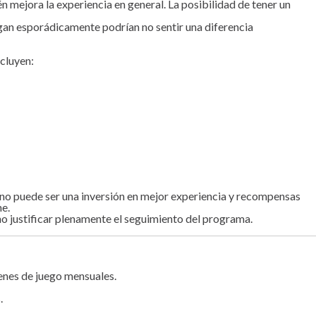
mejora la experiencia en general. La posibilidad de tener un
egan esporádicamente podrían no sentir una diferencia
ncluyen:
no puede ser una inversión en mejor experiencia y recompensas
ne.
no justificar plenamente el seguimiento del programa.
menes de juego mensuales.
.