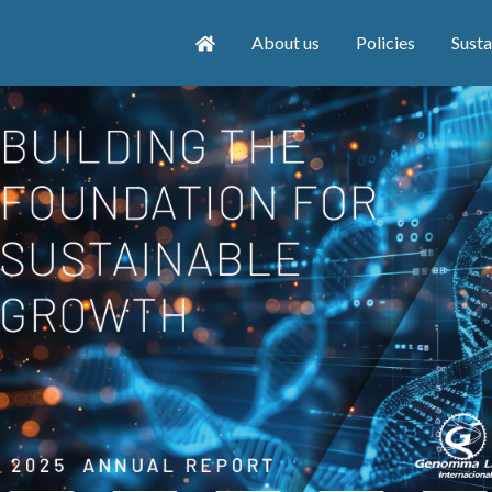
About us
Policies
Susta