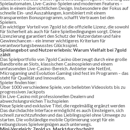
Spielautomaten, Live-Casino-Spielen und modernen Features –
alles in einem übersichtlichen Design. Insbesondere der Fokus auf
schnelle Ein- und Auszahlungen, kombiniert mit einem
transparenten Bonusprogramm, schafft Vertrauen bei den
Spielern.
Ein wichtiger Vorteil von 7gold ist die offizielle Lizenz, die sowohl
für Sicherheit als auch für faire Spielbedingungen sorgt. Diese
Lizenzierung garantiert den Schutz der Nutzerdaten und faire
Gewinnchancen – ein immer wichtigeres Kriterium für
verantwortungsbewusstes Glücksspiel.
Spielangebot und Nutzererlebnis: Warum Vielfalt bei 7gold
zählt
Das Spielportfolio von 7gold Casino überzeugt durch eine große
Bandbreite an Slots, klassischen Casinospielen und einem
umfassenden Live-Casino-Bereich. Anbieter wie NetEnt,
Microgaming und Evolution Gaming sind fest im Programm – das
steht für Qualität und Innovation.
Spieler finden hier:
Über 1000 verschiedene Spiele, von beliebten Videoslots bis zu
progressiven Jackpots
Ein Live-Casino mit professionellen Dealern und
abwechslungsreichen Tischspielen
Neue Spiele und exklusive Titel, die regelmäßig ergänzt werden
Das durchdachte Interface ermöglicht es auch Einsteigern, sich
schnell zurechtzufinden und das Lieblingsspiel ohne Umwege zu
starten. Die vollständige mobile Optimierung sorgt für ein
reibungsloses Spielvergnügen auch unterwegs.
Mini-Vergleich: 7gold vs. Marktdurchschnitt