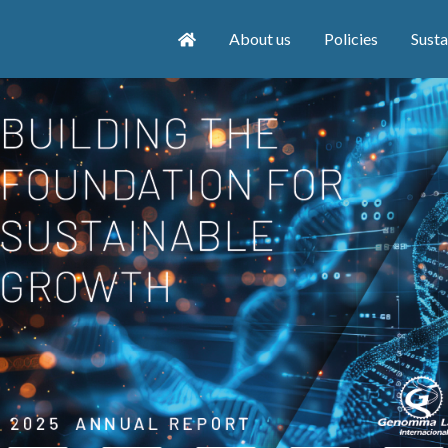
About us
Policies
Susta