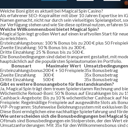
Welche Boni gibt es aktuell bei Magical Spin Casino?
Als erfahrener SEO-Kopiraйter mit über 10 Jahren Expertise im i
Namen gemacht, nicht nur durch sein vielseitiges Spielangebot, s
zur Verfügung stehen und wie Sie diese optimal nutzen, erfahren S
Welche Willkommensboni bietet Magical Spin?
Magical Spin legt großen Wert auf einen kraftvollen Start für ne
zu erleichtern.
Ersteinzahlungsbonus: 100 % Bonus bis zu 200 € plus 50 Freispiel
Zweite Einzahlung: 50 % Bonus bis zu 300 €.
Dritte Einzahlung: 25 % Bonus bis zu 500 €.
Die Bonusbedingungen sind dabei transparent gestaltet, mit mode
hauptsächlich auf die populärsten Spielautomaten im Portfolio.
Bonusart
Maximaler Wert
Umsatzbedingungen
Ersteinzahlungsbonus
200 € + 50 Freispiele
35x Bonusbetrag
Zweite Einzahlung
300 €
35x Bonusbetrag
Dritte Einzahlung
500 €
35x Bonusbetrag
Gibt es weitere Bonusangebote für Bestandskunden?
Ja, Magical Spin trägt dem treuen Spielerstamm Rechnung und bie
Wöchentliche Reload-Boni: 50 % Bonus auf Einzahlungen bis zu 1
Cashback-Angebote: Bis zu 10 % wöchentlicher Cashback auf Ne
Freispiele: Regelmäßige Freispiele auf ausgewählte Slots als Bon
VIP-Programm: Stufenweise Belohnungssystem mit exklusiven Bo
Diese Boni ermöglichen eine nachhaltige Spielerfahrung und förde
Wie unterscheiden sich die Bonusbedingungen bei Magical S
Oftmals sind Bonusbedingungen ein Stolperstein, der den Wert ein
Umsatzanforderungen: Mit 35x für den Willkommensbonus sind di