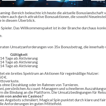
Gaming-Bereich beleuchte ich heute die aktuelle Bonuslandschaft 
ondern auch durch attraktive Bonusaktionen, die sowohl Neueinste
ie in diesem Überblick.
ue Spieler. Das Willkommenspaket ist in der Branche durchaus kon
e.
raten Umsatzanforderungen von 35x Bonusbetrag, die innerhalb vo
Gültigkeit
14 Tage ab Aktivierung
14 Tage ab Aktivierung
14 Tage ab Aktivierung
tet ein breites Spektrum an Aktionen für regelmäßige Nutzer:
50 €.
ttoverluste.
us ohne Einzahlung oder im Rahmen von Turnieren.
ni, persönlichen Account-Managern und schnelleren Auszahlungs
rn die Bindung an die Plattform. Die Umsatzbedingungen für Reload
pin von anderen Casinos?
es Angebots schmälert. Magical Spin punktet durch klare und fair
e Anforderungen im guten Mittelfeld.