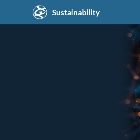
Sustainability