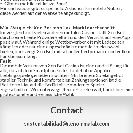
5. Gibt es mobile exklusive Boni?
Hin und wieder gibt es spezielle Aktionen für mobile Nutzer,
diese werden auf der Webseite angekündigt.
Mini-Vergleich: Xon Bet mobil vs. Marktdurchschnitt
Im Vergleich mit vielen anderen mobilen Casinos fällt Xon Bet
durch seine breite Providervielfalt und den Verzicht auf eine App
positiv auf. Während einige Wettbewerber oft mit Ladezeiten
kämpfen oder nur eine eingeschränkte mobile Spielauswahl
bieten, überzeugt Xon Bet mit schneller Performance und vollem
Funktionsumfang.
Fazit
Die mobile Version von Xon Bet Casino ist eine runde Lösung für
alle, die auf dem Smartphone oder Tablet ohne App ihre
Lieblingsspiele genießen möchten. Mit breitem Spielangebot,
stabiler Technik und komfortablen Zahlungsoptionen ist die
Plattform klar auf die Bedürfnisse moderner Spieler
zugeschnitten. Wer unterwegs flexibel spielen will, findet hier eine
professionelle und verlässliche Wahl.
Contact
sustentabilidad@genommalab.com