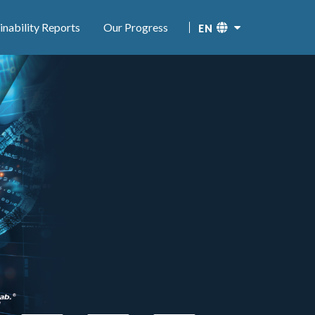
inability Reports
Our Progress
EN