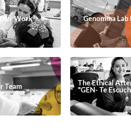
teer Work
Genomma Lab 
The Ethical Att
r Team
"GEN- Te Escuc