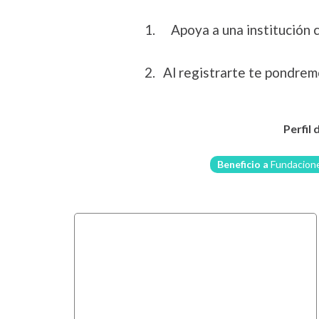
Apoya a una institución 
Al registrarte te pondrem
Perfil 
Beneficio a
Fundacione