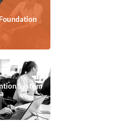
Foundation
ention System
ha